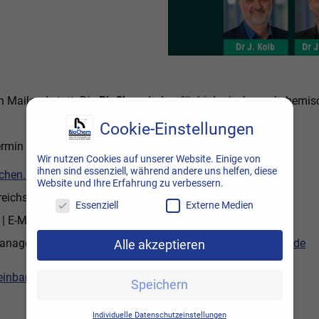
n Mailand statt. Die
BioChem
Labor für biologische und chemisc
Cookie-Einstellungen
ermin mit unseren
BioChem
-Experten:
Wir nutzen Cookies auf unserer Website. Einige von
ihnen sind essenziell, während andere uns helfen, diese
ochen.kolb@biochem.de
Website und Ihre Erfahrung zu verbessern.
eichsleitung Analytik | E-Mail:
jan.bonnet@biochem.de
Essenziell
Externe Medien
| E-Mail:
alisa.schaefer@biochem.de
nagement Mikrobiologie | E-Mail:
holger.kuehn@biochem.de
Alle akzeptieren
einbarung CPHI Mailand 2024
.
Speichern
Individuelle Datenschutzeinstellungen