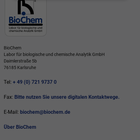
Hier finden Sie eine Übersicht über alle
verwendeten Cookies. Sie können Ihre
Einwilligung zu ganzen Kategorien geben oder
sich weitere Informationen anzeigen lassen
und so nur bestimmte Cookies auswählen.
Alle akzeptieren
Speichern
BioChem
Zurück
Labor für biologische und chemische Analytik GmbH
Daimlerstraße 5b
Essenziell (1)
76185 Karlsruhe
Essenzielle Cookies ermöglichen grundlegende Funktionen
und sind für die einwandfreie Funktion der Website
Tel:
+ 49 (0) 721 9737 0
erforderlich.
Cookie-Informationen anzeigen
Fax:
Bitte nutzen Sie unsere digitalen Kontaktwege.
Externe Medien (1)
E-Mail:
biochem@biochem.de
Inhalte von Videoplattformen und Social-Media-Plattformen
werden standardmäßig blockiert. Wenn Cookies von externen
Medien akzeptiert werden, bedarf der Zugriff auf diese Inhalte
Über BioChem
keiner manuellen Einwilligung mehr.
Cookie-Informationen anzeigen