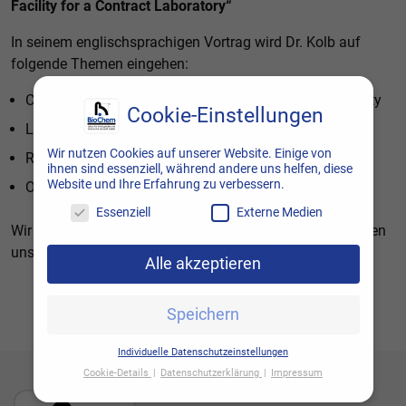
Facility for a Contract Laboratory“
In seinem englischsprachigen Vortrag wird Dr. Kolb auf
folgende Themen eingehen:
Construction of the hazardous materials storage facility
Cookie-Einstellungen
Legal requirements
Wir nutzen Cookies auf unserer Website. Einige von
Required permits
ihnen sind essenziell, während andere uns helfen, diese
Website und Ihre Erfahrung zu verbessern.
Operation of the hazardous materials storage facility
Essenziell
Externe Medien
Wir freuen uns auf Ihren Besuch und die Gelegenheit, Ihnen
unsere Expertise vorzustellen. Bis bald in Düsseldorf!
Alle akzeptieren
Speichern
Individuelle Datenschutzeinstellungen
Cookie-Details
Datenschutzerklärung
Impressum
Datenschutzeinstellungen